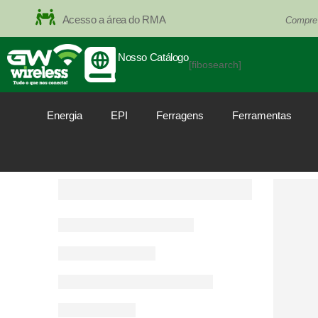
Acesso a área do RMA
Compre
Nosso Catálogo
[fibosearch]
Energia
EPI
Ferragens
Ferramentas