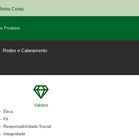
Minha Conta
Entrega em todo Brasil
s Produtos
Redes e Cabeamento
Valores
–
Ética
–
Fé
–
Responsabilidade Social
–
Integridade