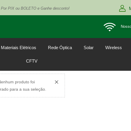
 Por PIX ou BOLETO e Ganhe desconto!
Nosso
Materiais Elétricos
Rede Óptica
Solar
Wireless
CFTV
enhum produto foi
rado para a sua seleção.