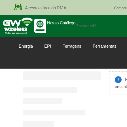
Acesso a área do RMA
Compre
Nosso Catálogo
[fibosearch]
Energia
EPI
Ferragens
Ferramentas
N
encont