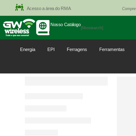
Acesso a área do RMA
Compre
Nosso Catálogo
[fibosearch]
Energia
EPI
Ferragens
Ferramentas