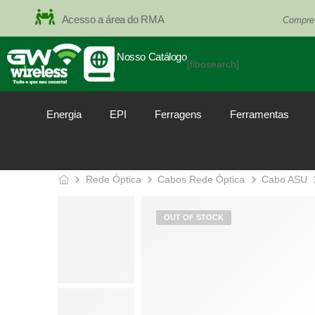
Acesso a área do RMA
Compre
Nosso Catálogo
[fibosearch]
Energia
EPI
Ferragens
Ferramentas
Rede Óptica
Cabos Rede Óptica
Cabo ASU
OUT OF STOCK