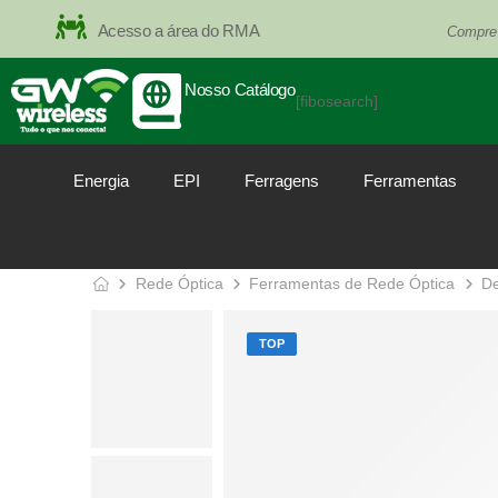
Acesso a área do RMA
Compre
Nosso Catálogo
[fibosearch]
Energia
EPI
Ferragens
Ferramentas
Rede Óptica
Ferramentas de Rede Óptica
D
TOP