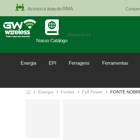
Acesso a área do RMA
Compre
[fibosearch]
Nosso Catálogo
Energia
EPI
Ferragens
Ferramentas
Energia
Fontes
Full Power
FONTE NOBRE