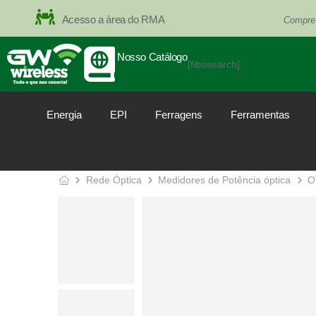
Acesso a área do RMA
Compre
Nosso Catálogo
[fibosearch]
Energia
EPI
Ferragens
Ferramentas
Rede Óptica
Medidores de Potência óptica
O