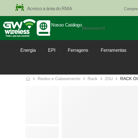
Acesso a área do RMA
Compre
Nosso Catálogo
[fibosearch]
Energia
EPI
Ferragens
Ferramentas
Redes e Cabeamento
Rack
20U
RACK OU