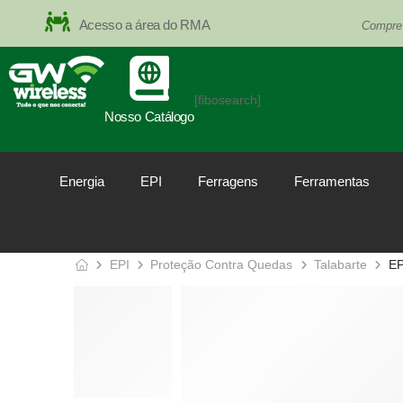
Acesso a área do RMA
Compre
[fibosearch]
Nosso Catálogo
Energia
EPI
Ferragens
Ferramentas
EPI
Proteção Contra Quedas
Talabarte
E